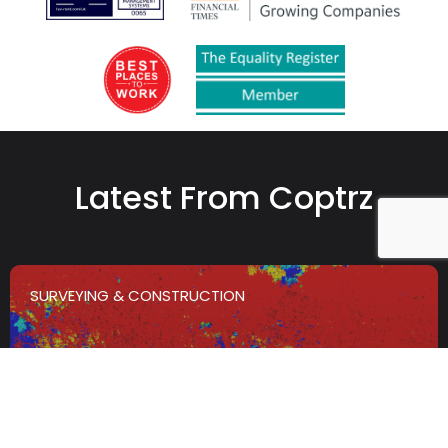
Latest From Coptrz
SURVEYING & CONSTRUCTION